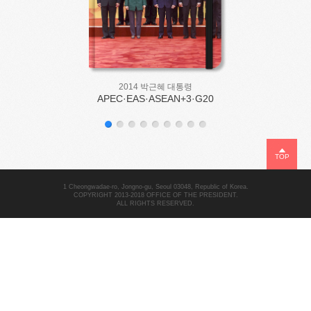
2014 박근혜 대통령
APEC·EAS·ASEAN+3·G20
TOP
1 Cheongwadae-ro, Jongno-gu, Seoul 03048, Republic of Korea.
COPYRIGHT 2013-2018 OFFICE OF THE PRESIDENT.
ALL RIGHTS RESERVED.